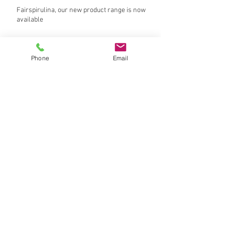
Fairspirulina, our new product range is now
available
Venez nous voir au Marché de Noël !
Phone
Email
Join us at the Christmas Fair in Phnom Penh
Saturday December 17th
Betsimis fair trade launches our new product
range in France
Archive
October 2022
(1)
1 post
August 2020
(1)
1 post
November 2019
(1)
1 post