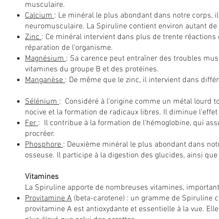
musculaire.
Calcium
: Le minéral le plus abondant dans notre corps, i
neuromusculaire. La Spiruline contient environ autant de 
Zinc
: Ce minéral intervient dans plus de trente réactions 
réparation de l’organisme.
Magnésium
: Sa carence peut entraîner des troubles musc
vitamines du groupe B et des protéines.
Manganèse
: De même que le zinc, il intervient dans diffé
Sélénium
: Considéré à l'origine comme un métal lourd tox
nocive et la formation de radicaux libres. Il diminue l'eff
Fer
: Il contribue à la formation de l'hémoglobine, qui a
procréer.
Phosphore
: Deuxième minéral le plus abondant dans notr
osseuse. Il participe à la digestion des glucides, ainsi qu
Vitamines
La Spiruline apporte de nombreuses vitamines, importan
Provitamine A
(beta-carotene) : un gramme de Spiruline c
provitamine A est antioxydante et essentielle à la vue. Ell