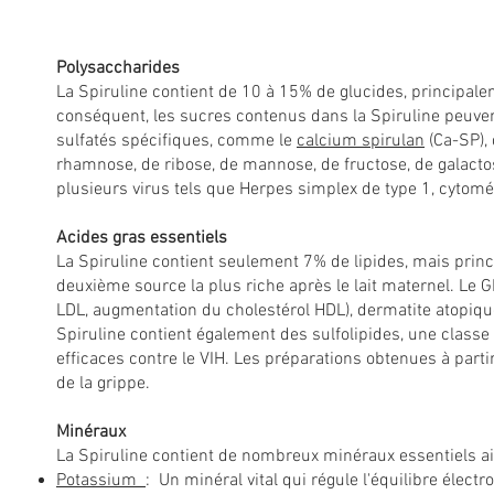
Polysaccharides
La Spiruline contient de 10 à 15% de glucides, principale
conséquent, les sucres contenus dans la Spiruline peuven
sulfatés spécifiques, comme le
calcium spirulan
(Ca-SP), 
rhamnose, de ribose, de mannose, de fructose, de galactose
plusieurs virus tels que Herpes simplex de type 1, cytoméga
Acides gras essentiels
La Spiruline contient seulement 7% de lipides, mais princ
deuxième source la plus riche après le lait maternel. Le G
LDL, augmentation du cholestérol HDL), dermatite atopiqu
Spiruline contient également des sulfolipides, une classe
efficaces contre le VIH. Les préparations obtenues à parti
de la grippe.
Minéraux
La Spiruline contient de nombreux minéraux essentiels ai
Potassium
: Un minéral vital qui régule l'équilibre élec