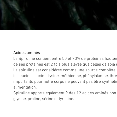
Acides aminés
La Spiruline contient entre 50 et 70% de protéines hautem
de ses protéines est 2 fois plus élevée que celles de soja 
La spiruline est considérée comme une source complète de 
isoleucine, leucine, lysine, méthionine, phénylalanine, thr
importants pour notre corps ne peuvent pas être synthétis
alimentation.
Spiruline apporte également 9 des 12 acides aminés non es
glycine, proline, sérine et tyrosine.