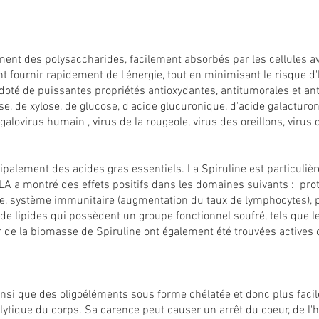
ment des polysaccharides, facilement absorbés par les cellules av
t fournir rapidement de l'énergie, tout en minimisant le risque d
doté de puissantes propriétés antioxydantes, antitumorales et an
, de xylose, de glucose, d'acide glucuronique, d'acide galacturoniq
lovirus humain , virus de la rougeole, virus des oreillons, virus d
ipalement des acides gras essentiels. La Spiruline est particuli
LA a montré des effets positifs dans les domaines suivants : prot
e, système immunitaire (augmentation du taux de lymphocytes), po
 de lipides qui possèdent un groupe fonctionnel soufré, tels que l
r de la biomasse de Spiruline ont également été trouvées actives co
nsi que des oligoéléments sous forme chélatée et donc plus faci
trolytique du corps. Sa carence peut causer un arrêt du coeur, de