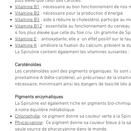
plus élevé que celui des carottes.
Vitamine B1
: nécessaire au bon fonctionnement de nos 
Vitamine B2
: nécessaire pour la production d'énergie.
Vitamine B3
: aide à réduire le cholestérol, participe a
Vitamine B12
: essentielle au fonctionnement du cerveau 
4 fois plus élevée que celle du foie cru. Un gramme de 
Vitamine E
: antioxydante, elle a un effet positif sur le 
Vitamine K
: améliore la fixation du calcium, prévient le
La Spiruline contient également les vitamines suivantes : 
Caroténoïdes
Les caroténoïdes sont des pigments organiques. Ils sont 
provitamine A (bêta-carotène), un précurseur de la vitami
nécessaire, minimisant ainsi les dangers de toxicité liés à
Pigments enzymatiques
La Spiruline est également riche en pigments bio-chimi
à notre équilibre métabolique.
Chlorophylle
: ce pigment donne sa couleur verte à la Spir
Phycocyanine
: Ce pigment donne sa couleur bleue à la spi
seule source de phycocyanine dans le monde.