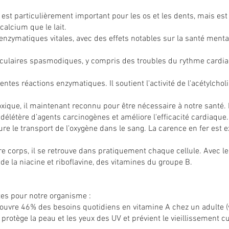
l est particulièrement important pour les os et les dents, mais e
calcium que le lait.
enzymatiques vitales, avec des effets notables sur la santé mentale
ulaires spasmodiques, y compris des troubles du rythme cardiaque.
rentes réactions enzymatiques. Il soutient l'activité de l'acétylcho
ique, il maintenant reconnu pour être nécessaire à notre santé. Il 
et délétère d’agents carcinogènes et améliore l'efficacité cardiaqu
ssure le transport de l'oxygène dans le sang. La carence en fer e
e corps, il se retrouve dans pratiquement chaque cellule. Avec l
e de la niacine et riboflavine, des vitamines du groupe B.
tes pour notre organisme :
ouvre 46% des besoins quotidiens en vitamine A chez un adulte (
e protège la peau et les yeux des UV et prévient le vieillissement c