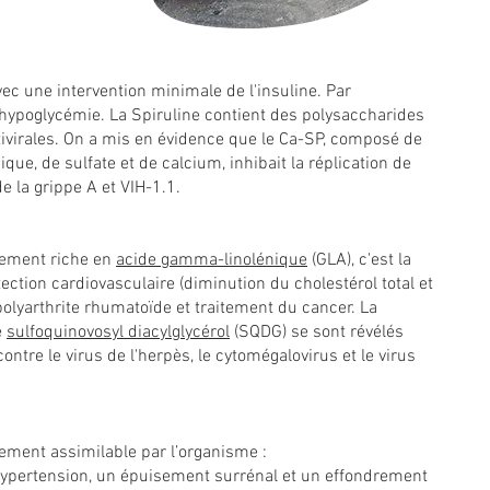
ec une intervention minimale de l'insuline. Par
'hypoglycémie. La Spiruline contient des polysaccharides
tivirales. On a mis en évidence que le Ca-SP, composé de
ue, de sulfate et de calcium, inhibait la réplication de
e la grippe A et VIH-1.1.
èrement riche en
acide gamma-linolénique
(GLA), c'est la
ection cardiovasculaire (diminution du cholestérol total et
lyarthrite rhumatoïde et traitement du cancer. La
e
sulfoquinovosyl diacylglycérol
(SQDG) se sont révélés
ntre le virus de l'herpès, le cytomégalovirus et le virus
lement assimilable par l’organisme :
 l'hypertension, un épuisement surrénal et un effondrement