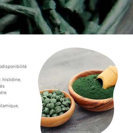
odisponibilité
 histidine,
rès
otre
lutamique,