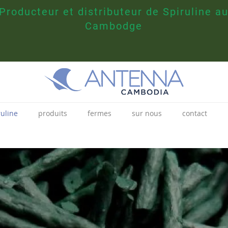
Producteur et distributeur de Spiruline a
Cambodge
ruline
produits
fermes
sur nous
contact