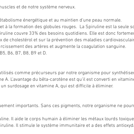
muscles et de notre système nerveux.
u métabolisme énergétique et au maintien d'une peau normale.
et à la formation des globules rouges. La Spiruline est la seule 
Spiruline couvre 33% des besoins quotidiens. Elle est donc fort
taux de cholestérol et sur la prévention des maladies cardiovascula
 durcissement des artères et augmente la coagulation sanguine.
B5, B6, B7, B8, B9 et D.
utilisés comme précurseurs par notre organisme pour synthétiser 
ne A. L'avantage du bêta-carotène est qu'il est converti en vitam
 un surdosage en vitamine A, qui est difficile à éliminer.
quement importants. Sans ces pigments, notre organisme ne pour
uline. Il aide le corps humain à éliminer les métaux lourds toxiqu
ruline. Il stimule le système immunitaire et a des effets antioxyda